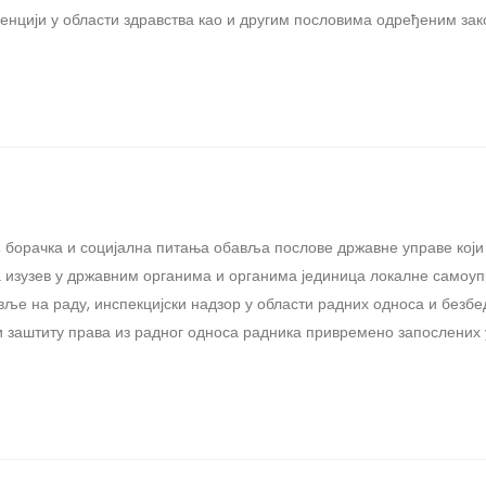
денцији у области здравства као и другим пословима одређеним зак
борачка и социјална питања обавља послове државне управе који 
 изузев у државним органима и органима јединица локалне самоупр
вље на раду, инспекцијски надзор у области радних односа и безб
и заштиту права из радног односа радника привремено запослених у