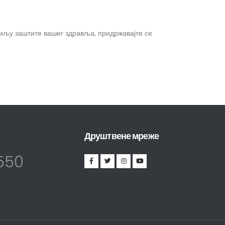
иљу заштите вашег здравља, придржавајте се
Друштвене мреже
-550