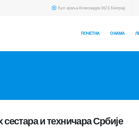
Бул. краља Александра 36/3, Београд
ПОЧЕТНА
О НАМА
Л
 сестара и техничара Србије