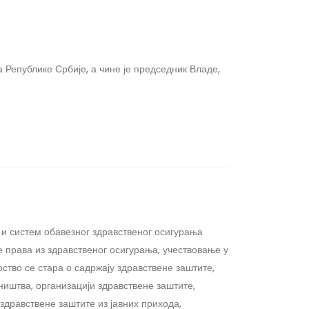
 Републике Србије, а чине је председник Владе,
и систем обавезног здравственог осигурања
 права из здравственог осигурања, учествовање у
тво се стара о садржају здравствене заштите,
иштва, организацији здравствене заштите,
здравствене заштите из јавних прихода,