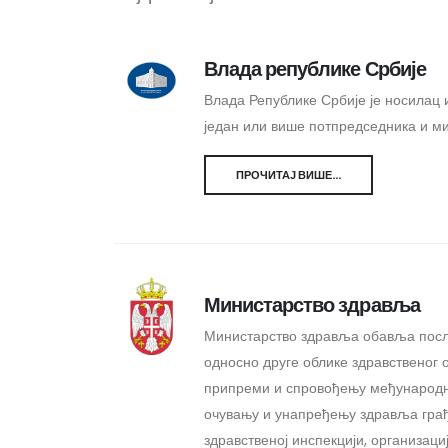
Влада републике Србије
Влада Републике Србије је носилац 
један или више потпредседника и ми
ПРОЧИТАЈ ВИШЕ...
Министарство здравља
Министарство здравља обавља посло
односно друге облике здравственог 
припреми и спровођењу међународни
очувању и унапређењу здравља грађа
здравственој инспекцији, организац