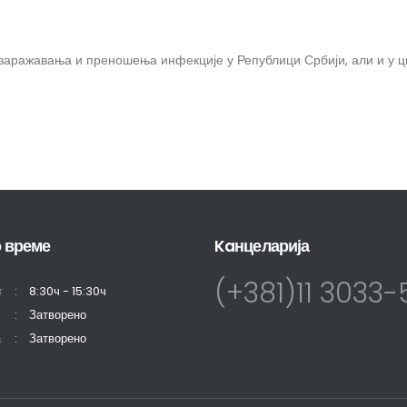
заражавања и преношења инфекције у Републици Србији, али и у ц
 време
Kaнцеларија
(+381)11 3033
т
8:30ч - 15:30ч
Затворено
а
Затворено