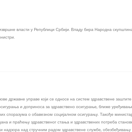
извршне власти у Републици Србији. Владу бира Народна скупштина
нистри.
ве државне управе који се односе на систем здравствене заштите 
осигурања и доприноса за здравствено осигурање, ближе уређивање
х споразума о обавезном социјалном осигурању. Такође министарс
на и праћењу здравственог стања и здравствених потреба становн
ији надзора над стручним радом здравствене службе, обезбеђивању 