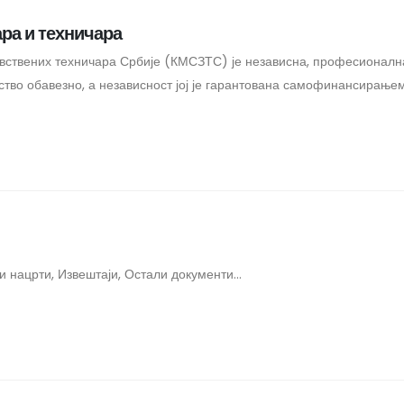
ра и техничара
вствених техничара Србије (КМСЗТС) је независна, професионална
анство обавезно, а независност јој је гарантована самофинансирањем
и нацрти, Извештаји, Остали документи...