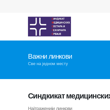
Важни линкови
Све на једном месту
Синдкикат медицинских
Најтраженији линкови