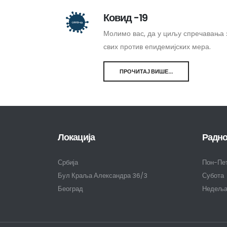
Ковид -19
Молимо вас, да у циљу спречавања 
свих против епидемијских мера.
ПРОЧИТАЈ ВИШЕ...
Локација
Радно
Србија
Пон-Пе
Бул Краља Александра 36/3
Субота
Београд
Недељ