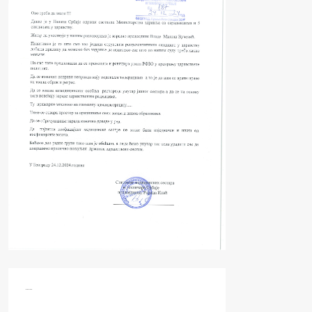
.....