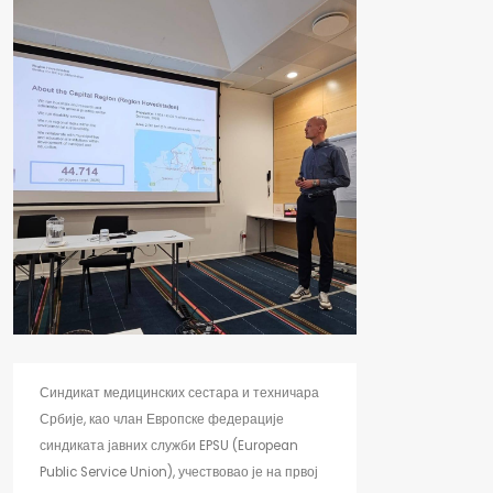
Синдикат медицинских сестара и техничара
Србије, као члан Европске федерације
синдиката јавних служби EPSU (European
Public Service Union), учествовао је на првој