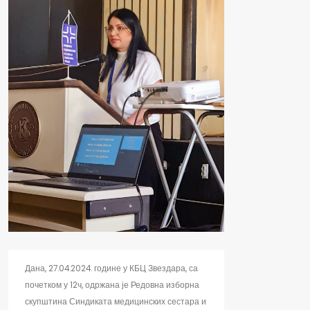
Дана, 27.04.2024. године у КБЦ Звездара, са
почетком у 12ч, одржана је Редовна изборна
скупштина Синдиката медицинских сестара и