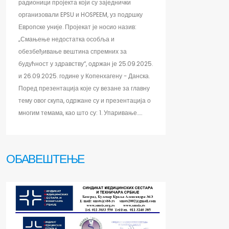
радионици пројекта који су заједнички
организовали EPSU и HOSPEEM, уз подршку
Европске уније. Пројекат је носио назив:
„Смањење недостатка особља и
обезбеђивање вештина спремних за
будућност у здравству“, одржан је 25.09.2025.
и 26.09.2025. године у Копенхагену - Данска.
Поред презентација које су везане за главну
тему овог скупа, одржане су и презентација о
многим темама, као што су: 1. Упаривање.....
ОБАВЕШТЕЊЕ