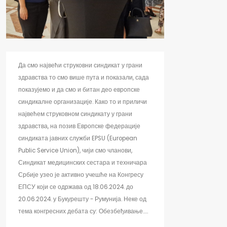
Да смо највећи струковни синдикат у грани
здравства то смо више пута и показали, сада
показујемо и да смо и битан део европске
синдикалне организације. Како то и приличи
највећем струковном синдикату у грани
здравства, на позив Европске федерације
синдиката јавних служби EPSU (European
Public Service Union), чији смо чланови,
Синдикат медицинских сестара и техничара
Србије узео је активно учешће на Конгресу
ЕПСУ који се одржава од 18.06.2024. до
20.06.2024. у Букурешту - Румунија. Неке од
тема конгресних дебата су: Обезбеђивање.....