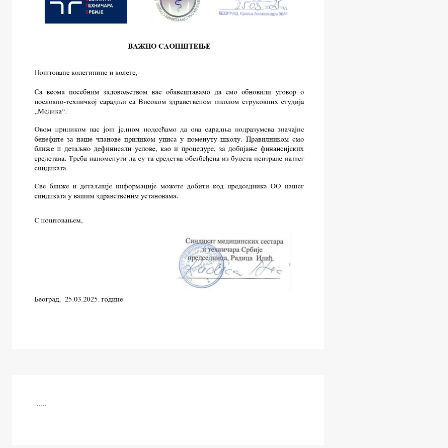
.....